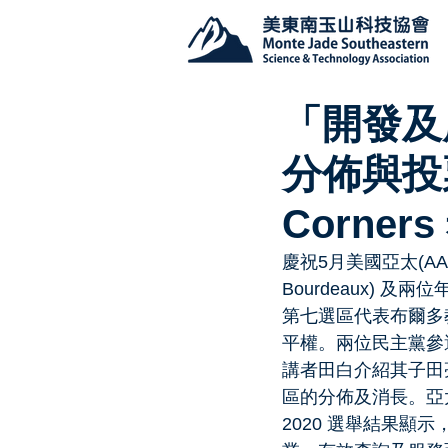
「開發及
分佈與投票」
Corne
慶祝5月美國亞太(AA
Bourdeaux) 及
第七選區代表布爾多
平權。兩位民主黨參
講者田白介紹其子田
區的分佈及消長。亞
2020 選舉結果