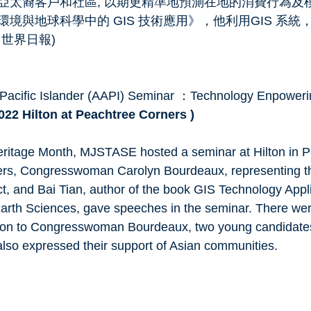
亞太裔客戶和社區, 以期更精準地預測在地的消費行為及
境與地球科學中的 GIS 技術應用》，他利用GIS 系統
世界日報)
Pacific Islander (AAPI) Seminar ：Technology Enpowering
022 Hilton at Peachtree Corners )
eritage Month, MJSTASE hosted a seminar at Hilton in P
rs, Congresswoman Carolyn Bourdeaux, representing th
ct, and Bai Tian, author of the book GIS Technology Appli
arth Sciences, gave speeches in the seminar. There wer
dition to Congresswoman Bourdeaux, two young candidate
lso expressed their support of Asian communities.