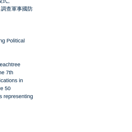
模式。
，調查軍事國防
 Political 
eachtree 
e 7th 
cations in 
e 50 
s representing 