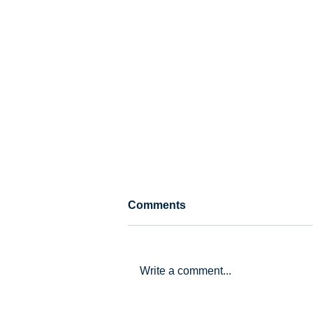
Comments
Write a comment...
Thank you for attending our