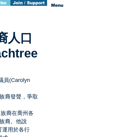
ibe
Join / Support
Menu
裔人口
htree
Carolyn 
族裔發聲，爭取
各族裔在喬州各
族裔。他說
可運用於各行