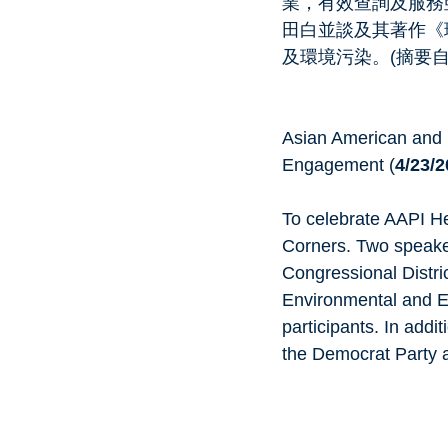
業，有效查詢及服務
田白並談及其著作《環
及環境污染。(摘要自
Asian American and 
Engagement (
4/23/2
To celebrate AAPI H
Corners. Two speake
Congressional Distri
Environmental and E
participants. In ad
the Democrat Party a