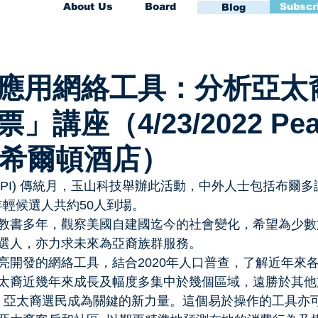
About Us
Board
Subscr
Blog
應用網絡工具：分析亞太
講座（4/23/2022 Peac
rs 希爾頓酒店）
PI) 傳統月，玉山科技舉辦此活動，中外人士包括布爾多議員(
兩位年輕候選人共約50人到場。
教書多年，觀察美國自建國迄今的社會變化，希望為少數
選人，亦力求未來為亞裔族群服務。
亮開發的網絡工具，結合2020年人口普查，了解近年來
太裔近幾年來成長及幅度多集中於幾個區域，遠勝於其他
顯示，亞太裔選民成為關鍵的新力量。這個易於操作的工具亦